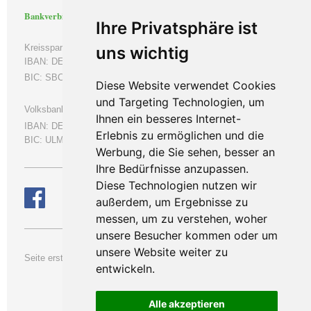
Bankverbindung
Ihre Privatsphäre ist
Kreissparkasse Biberach
uns wichtig
IBAN: DE66654500700000053538
BIC: SBCRDE66
Diese Website verwendet Cookies
und Targeting Technologien, um
Volksbank Ulm-Biberach eG
Ihnen ein besseres Internet-
IBAN:
DE50630901000109664000
Erlebnis zu ermöglichen und die
BIC: ULMVDE66
Werbung, die Sie sehen, besser an
Ihre Bedürfnisse anzupassen.
Diese Technologien nutzen wir
außerdem, um Ergebnisse zu
messen, um zu verstehen, woher
unsere Besucher kommen oder um
unsere Website weiter zu
Se
ite erstellt am: 04. Oktober 2015
entwickeln.
letzte Änderung:
05. August
2026
Alle akzeptieren