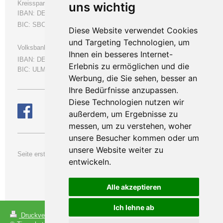
Kreissparkasse Biberach
uns wichtig
IBAN: DE66654500700000053538
BIC: SBCRDE66
Diese Website verwendet Cookies
und Targeting Technologien, um
Volksbank Ulm-Biberach eG
Ihnen ein besseres Internet-
IBAN:
DE50630901000109664000
Erlebnis zu ermöglichen und die
BIC: ULMVDE66
Werbung, die Sie sehen, besser an
Ihre Bedürfnisse anzupassen.
Diese Technologien nutzen wir
außerdem, um Ergebnisse zu
messen, um zu verstehen, woher
unsere Besucher kommen oder um
unsere Website weiter zu
Se
ite erstellt am: 04. Oktober 2015
entwickeln.
letzte Änderung:
05. August
2026
Alle akzeptieren
Ich lehne ab
Login
Druckversion
|
Sitemap