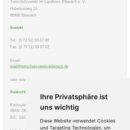
Tierschutzverein im Landkreis Biberach e. V.
Hubertusweg 10
88400 Biberach
Kontakt
Tel.: (0 73 51) 50 67 00
Fax: (0 73 51) 50 67 02
Email:
mail@tierschutzverein-biberach.de
oder nutzen Sie unser Kontaktformular.
Bankverbindung
Ihre Privatsphäre ist
Kreissparkasse Biberach
uns wichtig
IBAN: DE66654500700000053538
BIC: SBCRDE66
Diese Website verwendet Cookies
und Targeting Technologien, um