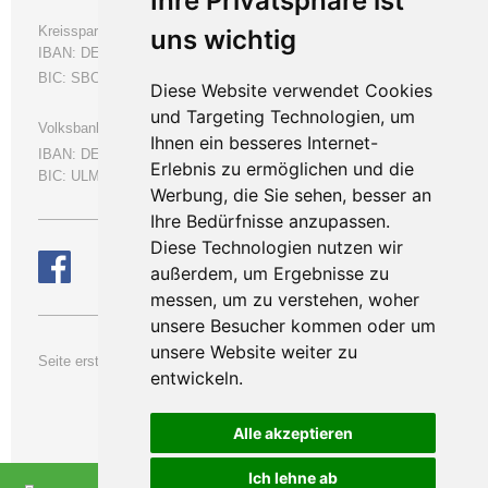
Ihre Privatsphäre ist
Kreissparkasse Biberach
uns wichtig
IBAN: DE66654500700000053538
BIC: SBCRDE66
Diese Website verwendet Cookies
und Targeting Technologien, um
Volksbank Ulm-Biberach eG
Ihnen ein besseres Internet-
IBAN:
DE50630901000109664000
Erlebnis zu ermöglichen und die
BIC: ULMVDE66
Werbung, die Sie sehen, besser an
Ihre Bedürfnisse anzupassen.
Diese Technologien nutzen wir
außerdem, um Ergebnisse zu
messen, um zu verstehen, woher
unsere Besucher kommen oder um
unsere Website weiter zu
Se
ite erstellt am: 04. Oktober 2015
entwickeln.
letzte Änderung:
05. August
2026
Alle akzeptieren
Ich lehne ab