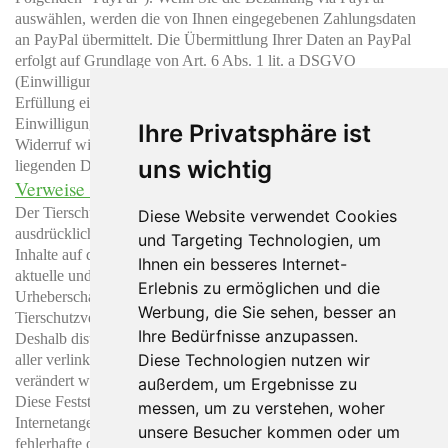
auswählen, werden die von Ihnen eingegebenen Zahlungsdaten
an PayPal übermittelt. Die Übermittlung Ihrer Daten an PayPal
erfolgt auf Grundlage von Art. 6 Abs. 1 lit. a DSGVO
(Einwilligung) und Art. 6 Abs. 1 lit. b DSGVO (Verarbeitung zur
Erfüllung eines Vertrags). Sie haben die Möglichkeit, Ihre
Einwilligung zur Datenverarbeitung jederzeit zu widerrufen. Ein
Ihre Privatsphäre ist
Widerruf wirkt sich auf die Wirksamkeit von in der Vergangenheit
uns wichtig
liegenden Datenverarbeitungsvorgängen nicht aus.
Verweise und Links
Der Tierschutzverein im Landkreis Biberach e.V. erklärt hiermit
Diese Website verwendet Cookies
ausdrücklich, dass zum Zeitpunkt der Linksetzung keine illegalen
und Targeting Technologien, um
Inhalte auf den zu verlinkenden Seiten erkennbar waren. Auf die
Ihnen ein besseres Internet-
aktuelle und zukünftige Gestaltung, die Inhalte oder die
Erlebnis zu ermöglichen und die
Urheberschaft der verlinkten/verknüpften Seiten hat der
Werbung, die Sie sehen, besser an
Tierschutzverein im Landkreis Biberach e.V. keinerlei Einfluss.
Ihre Bedürfnisse anzupassen.
Deshalb distanziert er sich hiermit ausdrücklich von allen Inhalten
Diese Technologien nutzen wir
aller verlinkten/verknüpften Seiten, die nach der Linksetzung
verändert wurden.
außerdem, um Ergebnisse zu
Diese Feststellung gilt für alle innerhalb des eigenen
messen, um zu verstehen, woher
Internetangebotes gesetzten Links und Verweise. Für illegale,
unsere Besucher kommen oder um
fehlerhafte oder unvollständige Inhalte und insbesondere für