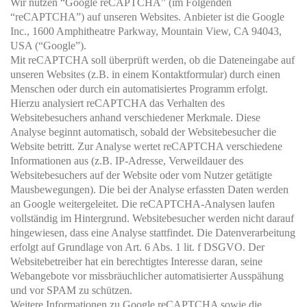
Wir nutzen “Google reCAPTCHA” (im Folgenden
“reCAPTCHA”) auf unseren Websites.
Anbieter ist die Google
Inc., 1600 Amphitheatre Parkway, Mountain View, CA 94043,
USA (“Google”).
Mit reCAPTCHA soll überprüft werden, ob die Dateneingabe auf
unseren Websites (z.B. in einem Kontaktformular) durch einen
Menschen oder durch ein automatisiertes Programm erfolgt.
Hierzu analysiert reCAPTCHA das Verhalten des
Websitebesuchers anhand verschiedener Merkmale. Diese
Analyse beginnt automatisch, sobald der Websitebesucher die
Website betritt. Zur Analyse wertet reCAPTCHA verschiedene
Informationen aus (z.B. IP-Adresse, Verweildauer des
Websitebesuchers auf der Website oder vom Nutzer getätigte
Mausbewegungen). Die bei der Analyse erfassten Daten werden
an Google weitergeleitet. Die reCAPTCHA-Analysen laufen
vollständig im Hintergrund. Websitebesucher werden nicht darauf
hingewiesen, dass eine Analyse stattfindet. Die Datenverarbeitung
erfolgt auf Grundlage von Art. 6 Abs. 1 lit. f DSGVO. Der
Websitebetreiber hat ein berechtigtes Interesse daran, seine
Webangebote vor missbräuchlicher automatisierter Ausspähung
und vor SPAM zu schützen.
Weitere Informationen zu Google reCAPTCHA sowie die